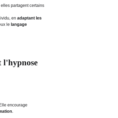
elles partagent certains
ividu, en 
adaptant les 
eux le 
langage 
t l'hypnose 
Elle encourage 
mation
. 