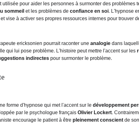
 utilisée pour aider les personnes à surmonter des problèmes te
du sommeil
 et les problèmes de 
confiance en soi
. L'hypnose e
 et vise à activer ses propres ressources internes pour trouver d
peute ericksonien pourrait raconter une 
analogie
 dans laquell
lle qui lui pose problème. L'histoire peut mettre l'accent sur les 
ggestions indirectes
 pour surmonter le problème.
te
e forme d'hypnose qui met l'accent sur le 
développement per
eloppée par le psychologue français 
Olivier Lockert
. Contrairem
iste encourage le patient à être 
pleinement conscient
 de son