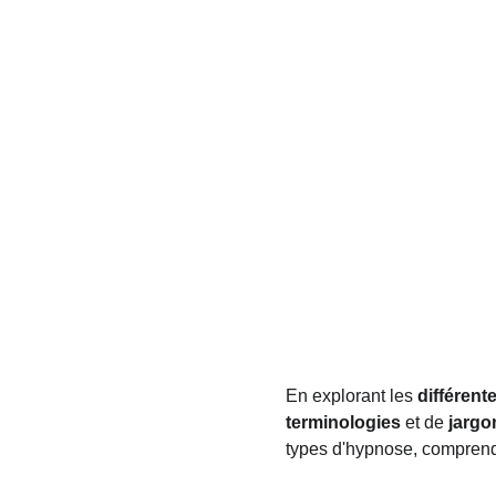
En explorant les 
différen
terminologies
 et de 
jargo
types d'hypnose, comprendr