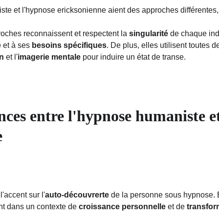
te et l'hypnose ericksonienne aient des approches différentes, 
roches reconnaissent et respectent la 
singularité
 de chaque ind
e
 et à ses 
besoins spécifiques
. De plus, elles utilisent toutes d
n
 et l'
imagerie mentale
 pour induire un état de transe.
nces entre l'hypnose humaniste e
e
l'accent sur l'
auto-découvrerte
 de la personne sous hypnose. 
ent dans un contexte de 
croissance personnelle
 et de 
transfor